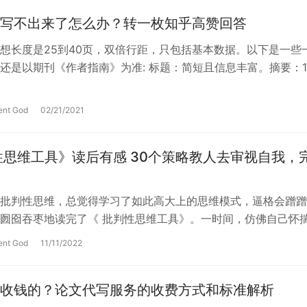
写不出来了怎么办？转一枚知乎高赞回答
想长度是25到40页，双倍行距，只包括基本数据。以下是一些
还是以期刊《作者指南》为准: 标题：简短且信息丰富。摘要：
) 。简介：1….
ent God
02/21/2021
性思维工具》读后有感 30个策略教人去审视自我，
批判性思维，总觉得学习了如此高大上的思维模式，逼格会蹭蹭
囫囵吞枣地读完了《 批判性思维工具》。一时间，仿佛自己怀
法，自信出关，却被世界狠狠伤害。…
ent God
11/11/2022
收钱的？论文代写服务的收费方式和标准解析