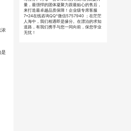
量，最强悍的团体凝聚力跟最贴心的售后，
来打造最卓越品质保障！企业级专席客服
7*24在线咨询QQ^微信5757940 ；在茫茫
人海中，我们相遇即是缘分。在漂泊的求知
道路，有我们携手与您一同向前，保您学业
息浓
无忧！
句是