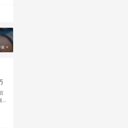
一篇
巧
言
级的