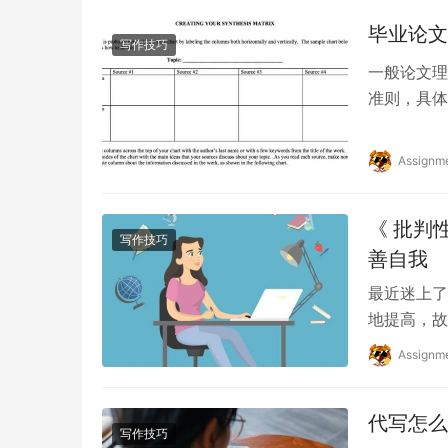
毕业论文
写作技巧
一般论文理
准则，具体
(< 250字
Assignm
《 批判
写作技巧
善自我
最近迷上了
地提高，故
至上武功心
Assignm
代写怎么
写作技巧