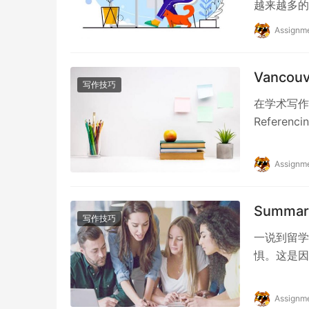
越来越多的
过程中，我
Assignm
Vanco
写作技巧
在学术写作
Refere
为常见。本
Assignm
Summ
写作技巧
一说到留学
惧。这是因
系，就是要
Assignm