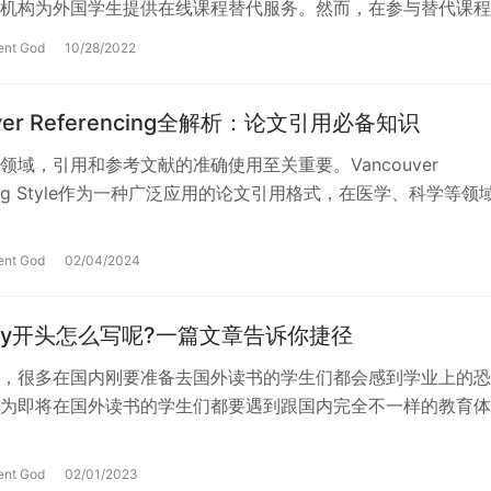
机构为外国学生提供在线课程替代服务。然而，在参与替代课程
们需要避免一些风险问题。毕竟，有时…
ent God
10/28/2022
uver Referencing全解析：论文引用必备知识
领域，引用和参考文献的准确使用至关重要。Vancouver
ncing Style作为一种广泛应用的论文引用格式，在医学、科学等领
文将全面解析V…
ent God
02/04/2024
ary开头怎么写呢?一篇文章告诉你捷径
，很多在国内刚要准备去国外读书的学生们都会感到学业上的恐
为即将在国外读书的学生们都要遇到跟国内完全不一样的教育体
写海量的文章。通常，国外读书时讲究的文…
ent God
02/01/2023