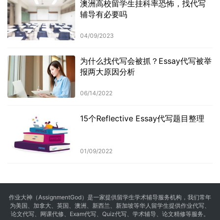
澳洲高校留学生挂科率恐怖，找代写
辅导有必要吗
04/09/2023
为什么找代写会被抓？Essay代写被举
报两大原因分析
06/14/2022
15个Reflective Essay代写题目整理
01/09/2022
作业大神（AssignmentGod）是一家提供留学生学术辅导服务机构，我们常年
为美国、加拿大、英国、澳洲、新西兰、新加坡等华人留学生提供
作业代写
、
论文代写、网课代修、Exam代写、Quiz代写、学术辅导、论文精修等服务。