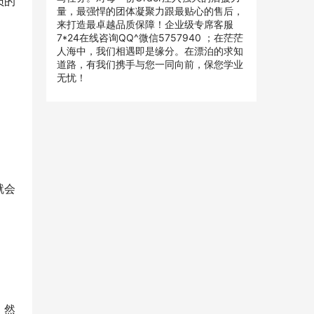
员的
量，最强悍的团体凝聚力跟最贴心的售后，
来打造最卓越品质保障！企业级专席客服
7*24在线咨询QQ^微信5757940 ；在茫茫
人海中，我们相遇即是缘分。在漂泊的求知
道路，有我们携手与您一同向前，保您学业
无忧！
就会
。然