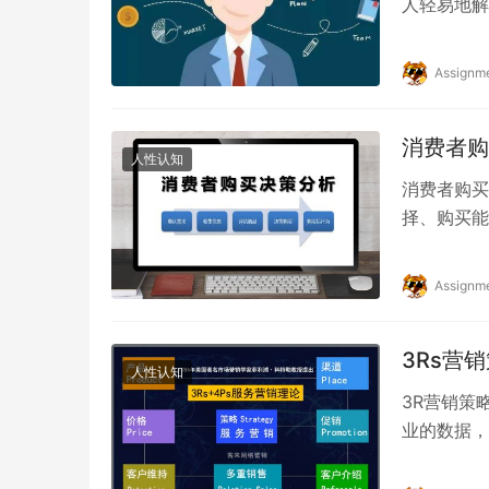
人轻易地解
笨了！”或
Assignm
消费者购
人性认知
消费者购买
择、购买能
响：产品质
Assignm
3Rs营
人性认知
3R营销策
业的数据，
太大的影响