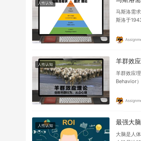
人性认知
马斯洛需求
斯洛于19
从低到高按
Assignm
羊群效应
人性认知
羊群效应理论（
Behav
经济学里经
Assignm
最强大脑
人性认知
大脑是人体