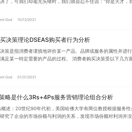
决了，可我们却毫无头绪时，我们就会忍不住说：“你是天才，
者“你真厉害，我可不行！”事实果…
ent God
10/12/2021
买决策理论DSEAS购买者行为分析
决策是指消费者谨慎地评价某一产品、品牌或服务的属性并进行
满足某一特定需要的产品的过程。 消费者购买决策受以下几方
量安全、消费者购买习惯、消费者收…
ent God
01/31/2021
销策略是什么3Rs+4Ps服务营销理论组合分析
略概述：20世纪90年代初，美国哈佛大学有两位教授根据服务性
研究了企业的市场份额与利润的关系，发现市场份额对利润并没
，而顾客忠诚度较高的服务性企业…