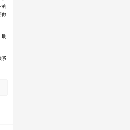
业的
要做
，删
联系