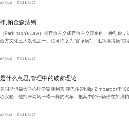
ent God
01/31/2021
律,帕金森法则
Parkinson’s Law）是官僚主义或官僚主义现象的一种别称，
西方文化三大发现之一。也可称之为“官场病”、“组织麻痹病”或
…
ent God
01/31/2021
是什么意思,管理中的破窗理论
国斯坦福大学心理学家菲利普·津巴多(Philip Zimbardo)于196
项实验，他找来两辆一模一样的汽车，把其中的一辆停在加州帕
产阶级社区，…
ent God
01/31/2021