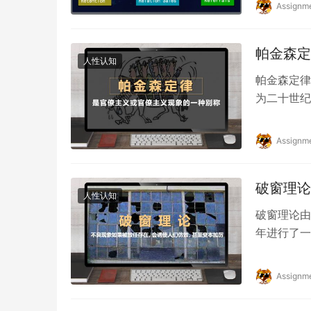
Assignm
帕金森定
人性认知
帕金森定律（
为二十世纪
“大企业病”
Assignm
破窗理论
人性认知
破窗理论由美
年进行了一
阿尔托的中
Assignm