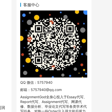
客服中心
QQ 微信：5757940
邮箱：
5757940@qq.com
AssignmentGod全身心投入于Essay代写、
Report代写、Assignment代写、网课代
修、数据分析、毕业论文代写等各类学术代
利润
写任务。对每一份Order注入强大的后援力