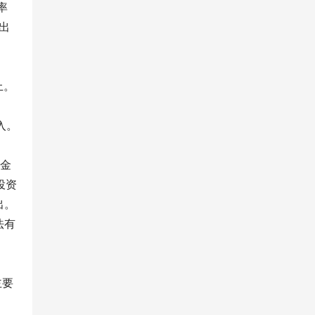
率
得出
上。
入。
租金
投资
出。
法有
主要