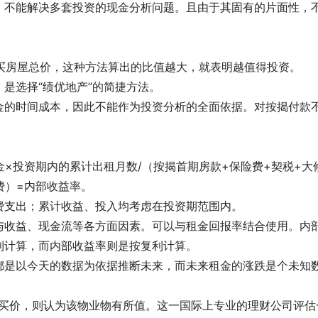
。不能解决多套投资的现金分析问题。且由于其固有的片面性，
购买房屋总价，这种方法算出的比值越大，就表明越值得投资。
是选择“绩优地产”的简捷方法。
金的时间成本，因此不能作为投资分析的全面依据。对按揭付款
金×投资期内的累计出租月数/（按揭首期房款+保险费+契税+大
费）=内部收益率。
费支出；累计收益、投入均考虑在投资期范围内。
与收益、现金流等各方面因素。可以与租金回报率结合使用。内
利计算，而内部收益率则是按复利计算。
都是以今天的数据为依据推断未来，而未来租金的涨跌是个未知
购买价，则认为该物业物有所值。这一国际上专业的理财公司评估