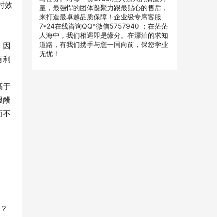
时效
量，最强悍的团体凝聚力跟最贴心的售后，
来打造最卓越品质保障！企业级专席客服
7*24在线咨询QQ^微信5757940 ；在茫茫
人海中，我们相遇即是缘分。在漂泊的求知
道路，有我们携手与您一同向前，保您学业
，因
无忧！
有利
高于
报酬
而不
呢？