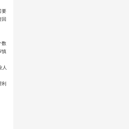
若要
资回
个数
审慎
业人
理利