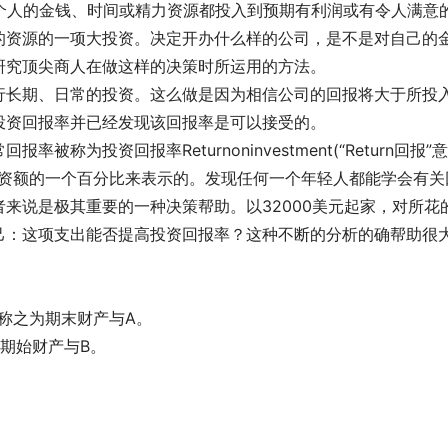
把个人的金钱、时间或精力资源都投入到预期有利润或有令人满意
的资源的一项大投资。决定开办什么样的公司，是不是对自己的
研究顶尖商人在做这样的决策时所运用的方法。
行长期、日常的投资。这么做是因为相信公司的回报将大于所投
投资回报率并已经发现该回报率是可以接受的。
为投资回报率Returnoninvestment(“Return回报”
是以最初投资额的一个百分比来表示的。发现任何一个年轻人都能学会有关
来说是极其重要的一种决策帮助。以32000美元起家，对所花
己：这项支出能否提高投资回报率？这种不断的分析的确帮助很
称之为期末财产与A。
期始财产与B。