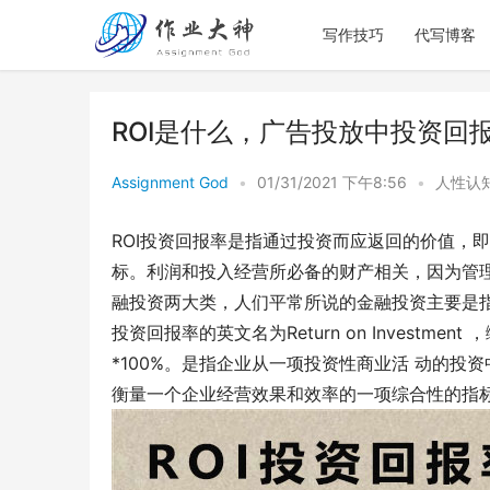
写作技巧
代写博客
ROI是什么，广告投放中投资回报
Assignment God
•
01/31/2021 下午8:56
•
人性认
ROI投资回报率是指通过投资而应返回的价值，
标。利润和投入经营所必备的财产相关，因为管
融投资两大类，人们平常所说的金融投资主要是
投资回报率的英文名为Return on Investme
*100%。是指企业从一项投资性商业活 动的
衡量一个企业经营效果和效率的一项综合性的指