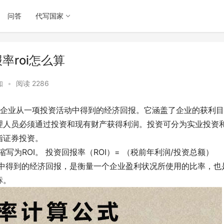
问答
代写国家
率roi怎么算
知
•
阅读 2286
即企业从一项投资活动中得到的经济回报。它涵盖了企业的获利目
理人员必须通过投资和现有财产获得利润。投资可分为实业投资
指证券投资。
nt ，缩写为ROI。 投资回报率（ROI）= （税前年利润/投资总额）
投资中得到的经济回报，是衡量一个企业盈利状况所使用的比率，也
标。