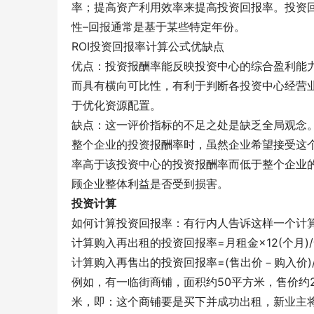
率；提高资产利用效率来提高投资回报率。投资回
性–回报通常是基于某些特定年份。
ROI投资回报率计算公式优缺点
优点：投资报酬率能反映投资中心的综合盈利能
而具有横向可比性，有利于判断各投资中心经营
于优化资源配置。
缺点：这一评价指标的不足之处是缺乏全局观念
整个企业的投资报酬率时，虽然企业希望接受这
率高于该投资中心的投资报酬率而低于整个企业
顾企业整体利益是否受到损害。
投资计算
如何计算投资回报率：有行内人告诉这样一个计
计算购入再出租的投资回报率=月租金×12(个月)
计算购入再售出的投资回报率=(售出价－购入价)
例如，有一临街商铺，面积约50平方米，售价约2
米，即：这个商铺要是买下并成功出租，新业主