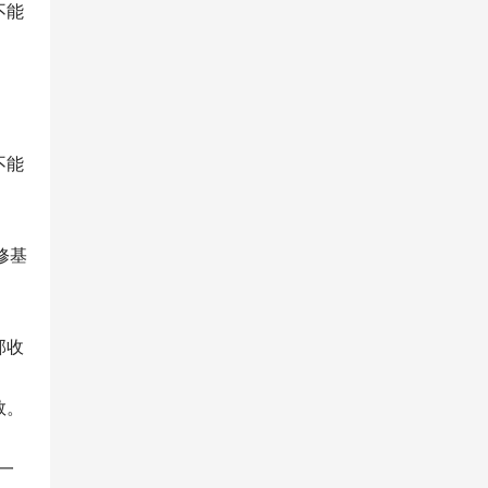
不能
不能
修基
部收
数。
一