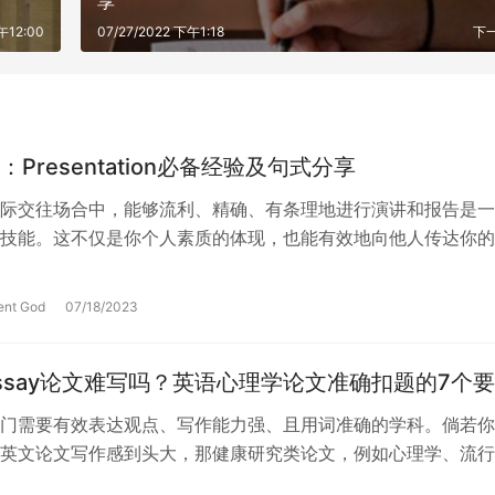
享
午12:00
07/27/2022 下午1:18
下
Presentation必备经验及句式分享
际交往场合中，能够流利、精确、有条理地进行演讲和报告是一
技能。这不仅是你个人素质的体现，也能有效地向他人传达你的
使得交流过程更加顺畅、高效。本文将…
ent God
07/18/2023
ssay论文难写吗？英语心理学论文准确扣题的7个
门需要有效表达观点、写作能力强、且用词准确的学科。倘若你
英文论文写作感到头大，那健康研究类论文，例如心理学、流行
为你学术考核的重灾区。那究竟要怎么…