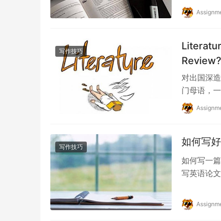
Assignm
Litera
写作技巧
Review
对出国深造
门母语，一
业论文不同
Assignm
如何写好
写作技巧
如何写一篇
写英语论文
节。事实上
Assignm