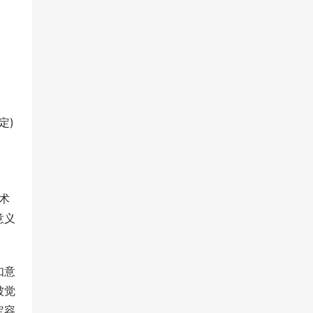
定)
学术
意义
如意
被觉
定容