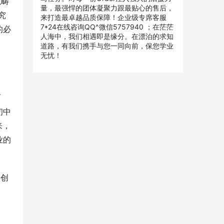
范畴
量，最强悍的团体凝聚力跟最贴心的售后，
究
来打造最卓越品质保障！企业级专席客服
7*24在线咨询QQ^微信5757940 ；在茫茫
的必
人海中，我们相遇即是缘分。在漂泊的求知
道路，有我们携手与您一同向前，保您学业
无忧！
而
初中
来，
业的
的创