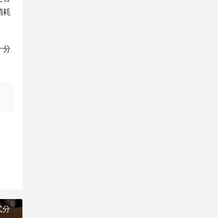
消耗
十分
式分