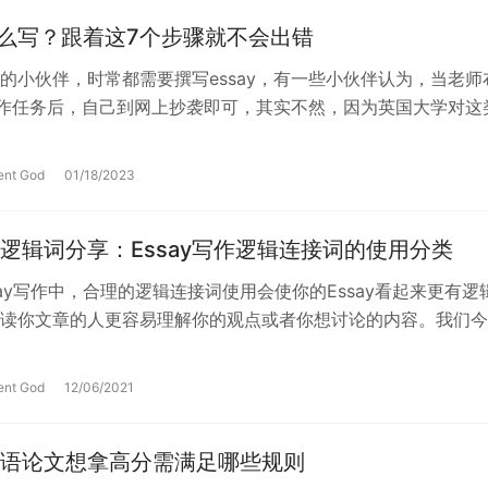
y怎么写？跟着这7个步骤就不会出错
的小伙伴，时常都需要撰写essay，有一些小伙伴认为，当老师
y写作任务后，自己到网上抄袭即可，其实不然，因为英国大学对这
严格标准，不允许抄袭，所以…
ent God
01/18/2023
逻辑词分享：Essay写作逻辑连接词的使用分类
say写作中，合理的逻辑连接词使用会使你的Essay看起来更有逻
读你文章的人更容易理解你的观点或者你想讨论的内容。我们今
哪些逻辑连词/短语或者di…
ent God
12/06/2021
语论文想拿高分需满足哪些规则