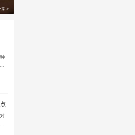
一篇
种
想
要点
对
病