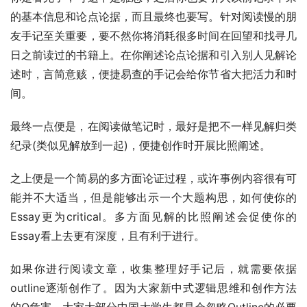
的基本信息和论点论据，而且最终也要写。针对阅读慢的朋
友手记至关重要，要不然你将消耗很多时间在回望和找寻几
日之前读过的书籍上。在你阐述论点论据和引入别人见解论
述时，言简意赅，便捷易查的手记会给你节省大把活力和时
间。
最终一点便是，在阅读做笔记时，最好是把不一样见解归类
纪录(类似见解放到一起)，便捷创作时开展比照阐述。
之上便是一个简易的多方面论证过程，或许事例内容很有可
能并不大适当，但是能够出示一个大题构思，如何使你的
Essay更为critical。多方面见解的比照阐述会促使你的
Essay看上去更有深度，且有利于进行。
如果你进行阅读文章，收集整理好手记后，就需要依据
outline逐渐创作了。因为大家新中式逻辑思维和创作方法
的O危害，大家大部分中国大学生都是会忽略Outline的必要