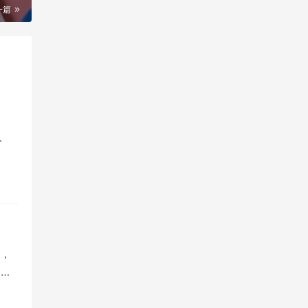
一篇
，
是许