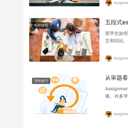
Assignm
五段式e
写作技巧
留学生如何
文和结论。
牢记这种基
Assignm
从审题看
写作技巧
Assig
痛。许多学
Assign
Assignm