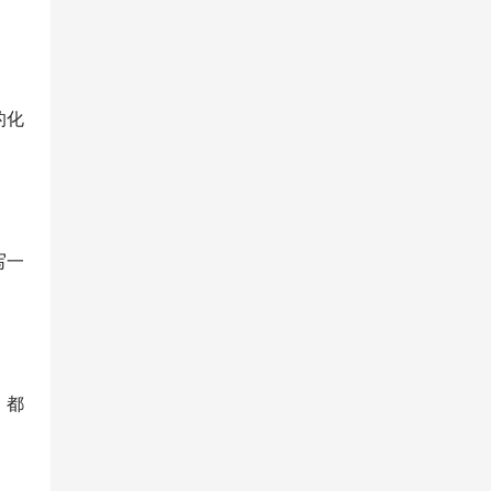
的化
写一
，都