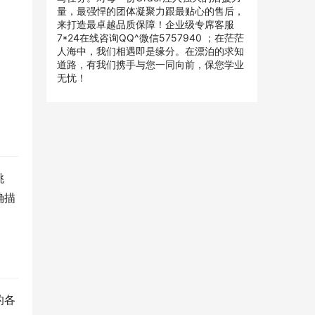
量，最强悍的团体凝聚力跟最贴心的售后，
来打造最卓越品质保障！企业级专席客服
7*24在线咨询QQ^微信5757940 ；在茫茫
人海中，我们相遇即是缘分。在漂泊的求知
道路，有我们携手与您一同向前，保您学业
无忧！
挑
确描
的各