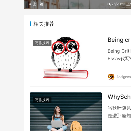
上一篇
11/26/2023 上
相关推荐
Being 
写作技巧
Being 
Essay
Critical
Assignm
WhyS
写作技巧
当秋叶随风
走进那座知
多学子的软