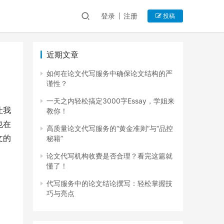
登录
注册
投稿
近期文章
如何在论文代写服务中确保论文结构的严
谨性？
一天之内轻松搞定3000字Essay，学姐来
让我
教你！
也在
高质量论文代写服务的“黄金准则”与“品控
文的
秘籍”
论文代写机构收费是否合理？看完这篇就
懂了！
代写服务中的论文结论撰写：轻松掌握技
巧与亮点