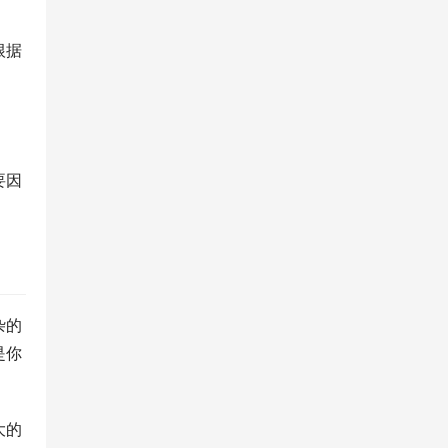
根据
要因
杂的
是你
大的