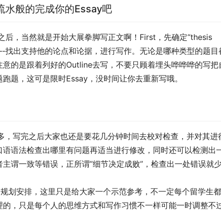
流水般的完成你的Essay吧
后，当然就是开始大展拳脚写正文啊！First，先确定“thesis 
展开讨论—-找出支持他的论点和论据，进行写作。无论是哪种类型的题目
的是跟着列好的Outline去写，不要只顾着埋头哗哗哗的写把
跑题，这可是限时Essay，没时间让你去重新写哦。
数也不会太多，写完之后大家也还是要花几分钟时间去校对检查，并对其进
口语语法检查出哪里有问题再适当进行修改，同时还可以检测出
主谓一致等错误，正所谓”细节决定成败”，检查出一处错误就
作时间规划安排，这里只是给大家一个示范参考，不一定每个留学生
理的，只是每个人的思维方式和写作习惯不一样可能一时调整不