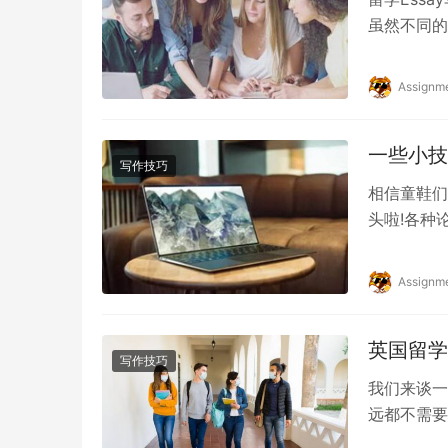
虽然不同的
来说Ess
Assignm
一些小技
写作技巧
相信童鞋们
头啦!各种
给你支几个
Assignm
英国留学
写作技巧
我们来谈一
远都不需要
留学的代表