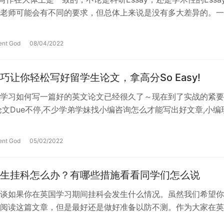
老师可能会有不同的要求，但总体上来说是没有多大差异的。一
ay写作所遵循的原则…
ent God
08/04/2022
巧让你轻松写好留学生论文，拿高分So Easy!
学习如何写一篇好的英文论文已经很久了～现在到了实战的紧要
论文Due不停,不少学弟学妹找小编咨询怎么才能写出好文章,小编
小妙招，让你轻轻松松写论文…
ent God
05/02/2022
生挂科怎么办？有哪些措施看看同学们怎么说
谈如果你在英国学习期间挂科会发生什么情况。虽然我们希望你
阅读这篇文章，但是最好还是做好准备以防不测。作为大家在英
，我们希望让你们清楚了解本科生和研…