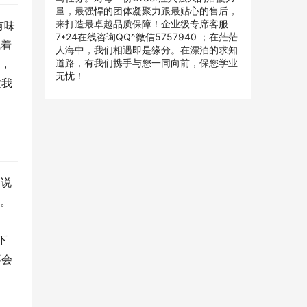
量，最强悍的团体凝聚力跟最贴心的售后，
来打造最卓越品质保障！企业级专席客服
有味
7*24在线咨询QQ^微信5757940 ；在茫茫
试着
人海中，我们相遇即是缘分。在漂泊的求知
事，
道路，有我们携手与您一同向前，保您学业
无忧！
注我
，说
分。
下
不会