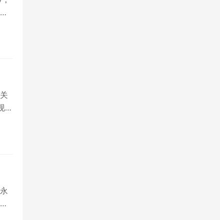
般
关
现在
永
国