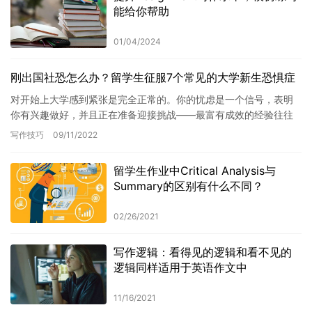
能给你帮助
01/04/2024
刚出国社恐怎么办？留学生征服7个常见的大学新生恐惧症
对开始上大学感到紧张是完全正常的。你的忧虑是一个信号，表明
你有兴趣做好，并且正在准备迎接挑战——最富有成效的经验往往
是最具挑战性的。你的大部分恐惧可能会在头几周后逐渐消失，如
写作技巧
09/11/2022
果没有…
留学生作业中Critical Analysis与
Summary的区别有什么不同？
02/26/2021
写作逻辑：看得见的逻辑和看不见的
逻辑同样适用于英语作文中
11/16/2021