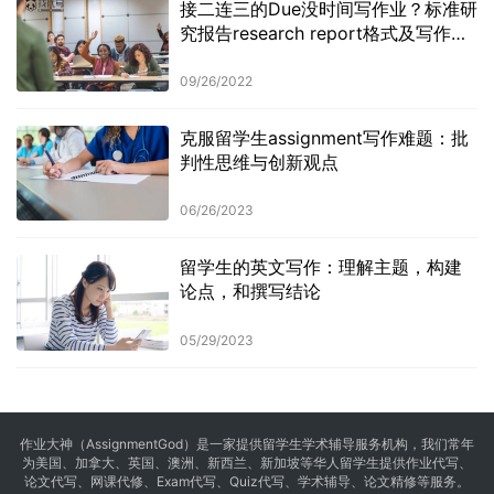
接二连三的Due没时间写作业？标准研
究报告research report格式及写作技
巧
09/26/2022
克服留学生assignment写作难题：批
判性思维与创新观点
06/26/2023
留学生的英文写作：理解主题，构建
论点，和撰写结论
05/29/2023
作业大神（AssignmentGod）是一家提供留学生学术辅导服务机构，我们常年
为美国、加拿大、英国、澳洲、新西兰、新加坡等华人留学生提供
作业代写
、
论文代写、网课代修、Exam代写、Quiz代写、学术辅导、论文精修等服务。