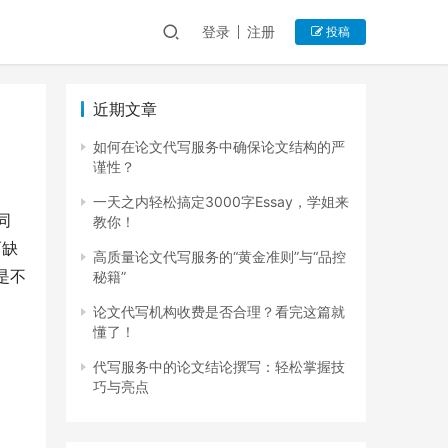
登录
注册
投稿
近期文章
如何在论文代写服务中确保论文结构的严
谨性？
一天之内轻松搞定3000字Essay，学姐来
同
教你！
而缺
高质量论文代写服务的“黄金准则”与“品控
是不
秘籍”
论文代写机构收费是否合理？看完这篇就
懂了！
代写服务中的论文结论撰写：轻松掌握技
巧与亮点