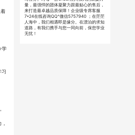
量，最强悍的团体凝聚力跟最贴心的售后，
来打造最卓越品质保障！企业级专席客服
坐着
7*24在线咨询QQ^微信5757940 ；在茫茫
人海中，我们相遇即是缘分。在漂泊的求知
道路，有我们携手与您一同向前，保您学业
无忧！
今学
学习
。
力，