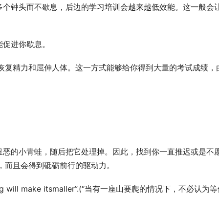
多个钟头而不歇息，后边的学习培训会越来越低效能。这一般会
能促进你歇息。
来恢复精力和屈伸人体。这一方式能够给你得到大量的考试成绩，
丑恶的小青蛙，随后把它处理掉。因此，找到你一直推迟或是不
，而且会得到砥砺前行的驱动力。
nk waiting will make itsmaller”.(“当有一座山要爬的情况下，不必认为