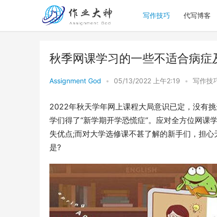
写作技巧
代写博客
秋季网课学习的一些不适合病症
Assignment God
•
05/13/2022 上午2:19
•
写作技
2022年秋天学年网上课程大局意识已定，没有
学们得了“新学期开学恐慌症”。应对全方位网课
失优点;而对大学选修课不甚了解的新手们，担
是?