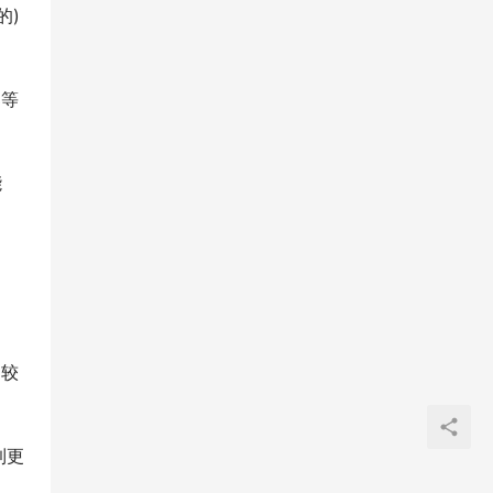
的)
已等
能
是较
到更