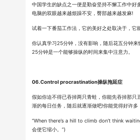
中国学生的缺点之一便是勤奋坚持不懈工作中好
电脑的双眼越来越烦躁不安，臀部越来越发麻!
试着一下番茄工作法，它的美好之处取决于，它
你认真学习25分钟，没有影响，随后花五分钟
25分钟是一个能够操纵的时间来集中注意力。
06.Control procrastination操纵拖延症
假如你迫不得已吞掉两只青蛙，你能先吞掉那只
渐的每日任务，随后就逐渐做吧!你能觉得好许多
“When there’s a hill to climb don’t thi
会使它缩小。”)