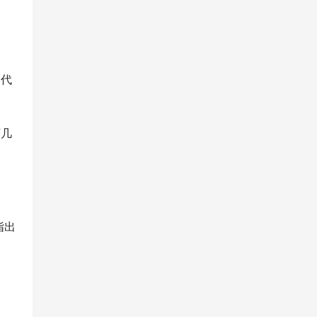
，代
下几
指出