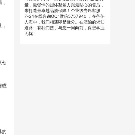
漏，
量，最强悍的团体凝聚力跟最贴心的售后，
来打造最卓越品质保障！企业级专席客服
7*24在线咨询QQ^微信5757940 ；在茫茫
人海中，我们相遇即是缘分。在漂泊的求知
里，
道路，有我们携手与您一同向前，保您学业
无忧！
原创
据或
漏
具的