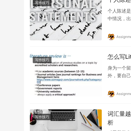
写作技巧
个人陈述是
中情况，出
一篇好的个
Assignm
怎么写Li
写作技巧
身为一个留学
外，要自己完
要弄…
Assignm
词汇量越
写作技巧
析