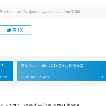
tps://assignmentgod.com/archives/3480
赞
(0)
吗？
英国dissertation文献综述写作指导篇
午12:40
03/19/2023 下午3:25
下
并不好写，留学生一定要提前认真准备