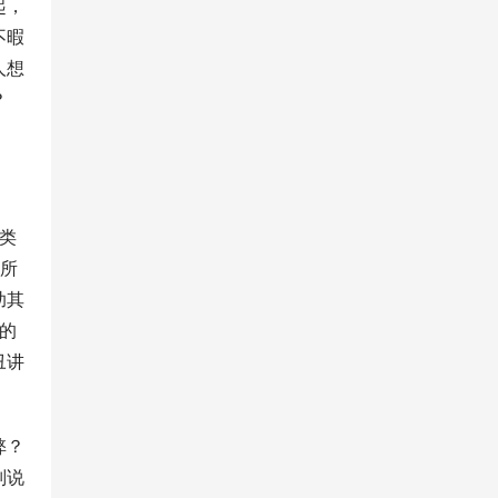
起，
不暇
人想
？
类
们所
助其
的
丑讲
弊？
别说