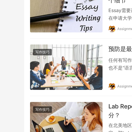
个细节
Essay
在申请大学
单和考试成
Assignm
预防是最
写作技巧
任何有写作
也不是“语
恐慌如同突
Assignm
Lab R
写作技巧
分？
在北美地区