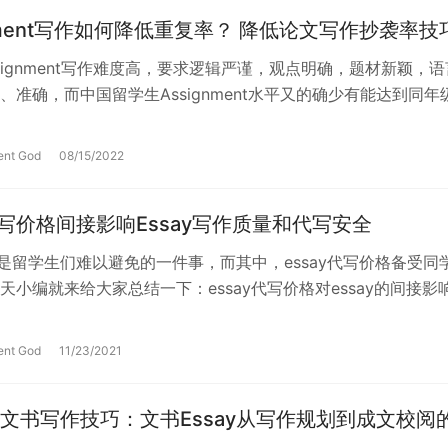
gnment写作如何降低重复率？ 降低论文写作抄袭率技
ssignment写作难度高，要求逻辑严谨，观点明确，题材新颖，语
、准确，而中国留学生Assignment水平又的确少有能达到同年
程度，所以要写…
ent God
08/15/2022
y代写价格间接影响Essay写作质量和代写安全
代写是留学生们难以避免的一件事，而其中，essay代写价格备受同
天小编就来给大家总结一下：essay代写价格对essay的间接影
写价格间接…
ent God
11/23/2021
文书写作技巧：文书Essay从写作规划到成文校阅