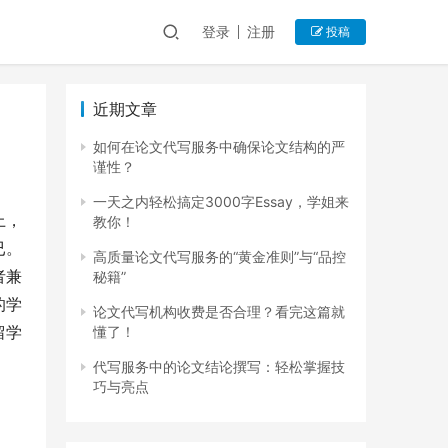
登录
注册
投稿
近期文章
如何在论文代写服务中确保论文结构的严
谨性？
一天之内轻松搞定3000字Essay，学姐来
上，
教你！
已。
高质量论文代写服务的“黄金准则”与“品控
者兼
秘籍”
的学
论文代写机构收费是否合理？看完这篇就
留学
懂了！
代写服务中的论文结论撰写：轻松掌握技
巧与亮点