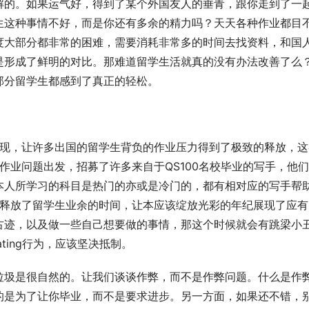
解的。如果运气好，得到了某个外国友人的垂青，跟你走到了一
生这种事情不好，而是你还有多余的精力吗？天天各种作业都目
度大部分都非常的困难，需要消耗非常多的时间去找资料，和国
是形成了鲜明的对比。那难道留学生活就真的没有办法改善了么
部分留学生都感到了真正的轻松。
出现，让许多出国的留学生背负的作业压力得到了极致的释放，这
作业问题出发，招募了许多来自于QS100名校毕业的写手，他
本人所学习的科目是热门的亦或是冷门的，都有相对应的写手帮
的释放了留学生业余的时间，让本应该绽放光彩的年纪展现了应有
古迹，以及做一些自己想要做的事情，那这个时候就会有跳梁小
ting行为，应该坚决抵制。
垃圾是很自然的。让我们谈谈作弊，而不是作弊问题。什么是作
的是为了让你毕业，而不是要求进步。另一方面，如果还不错，