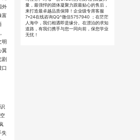
量，最强悍的团体凝聚力跟最贴心的售后，
国外
来打造最卓越品质保障！企业级专席客服
像富
7*24在线咨询QQ^微信5757940 ；在茫茫
人海中，我们相遇即是缘分。在漂泊的求知
语
道路，有我们携手与您一同向前，保您学业
，
无忧！
文明
心翼
悲剧
被口
知识
个空
疯
手失