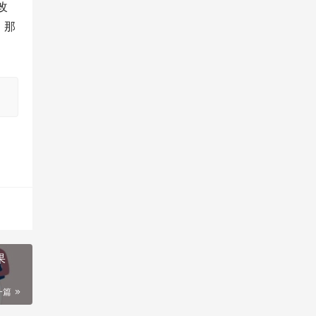
改
，那
果
一篇