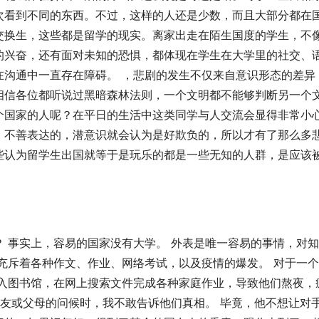
次看到不同的东西。不过，这样的人还是少数，而且大部分都在
交换生，这些都是留学的现实。离家出走在陌生国度的学生，不
的兴奋，还有面对未知的恐惧，都体现在学生在大学里的社交、
在沟通中一直存在障碍。 ，悲剧的发生不仅来自意识形态的差异
相信各位都听说过黑暗森林法则，一个文明都不能够判断另一个
个国家的人呢？在平日的生活中这类同学与人交流会显得非常小
，不善表达的，潜意识就会认为是好欺负的，所以才有了那么多
些认为留学生出国就等于是玩乐的都是一些无知的人群，是应该
 事实上，容易的国家没有大学。 外表是唯一容易的事情，对
充斥着各种作文、作业、网络考试，以及疫情的爆发。 对于一
出入图书馆，在网上搜索文件完成各种家庭作业，导致他们熬夜，
朋友或父母的问候时，我不敢告诉他们真相。 毕竟，他不想让对