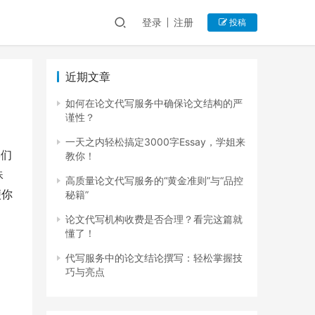
登录
注册
投稿
近期文章
如何在论文代写服务中确保论文结构的严
谨性？
一天之内轻松搞定3000字Essay，学姐来
学们
教你！
殊
高质量论文代写服务的“黄金准则”与“品控
便你
秘籍”
论文代写机构收费是否合理？看完这篇就
懂了！
代写服务中的论文结论撰写：轻松掌握技
巧与亮点