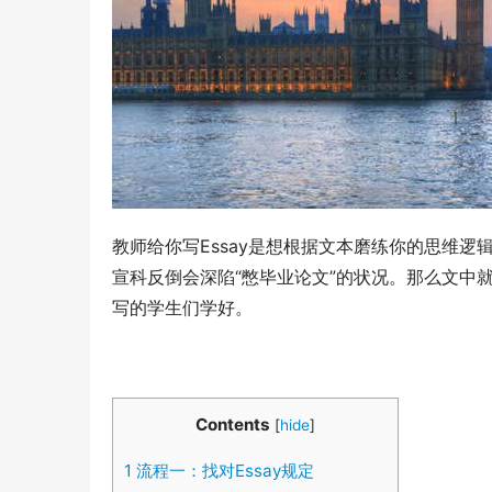
教师给你写Essay是想根据文本磨练你的思维
宣科反倒会深陷“憋毕业论文”的状况。那么文中就为
写的学生们学好。
Contents
[
hide
]
1
流程一：找对Essay规定