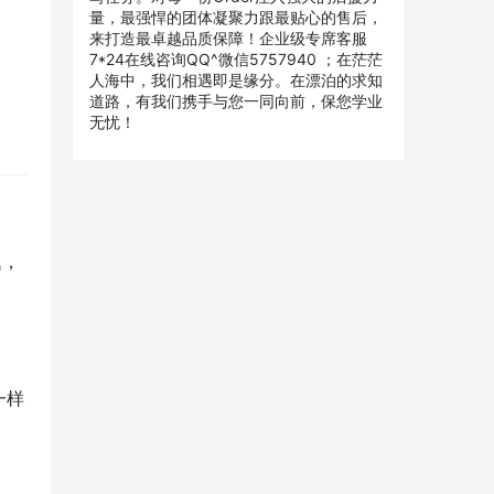
量，最强悍的团体凝聚力跟最贴心的售后，
来打造最卓越品质保障！企业级专席客服
7*24在线咨询QQ^微信5757940 ；在茫茫
人海中，我们相遇即是缘分。在漂泊的求知
道路，有我们携手与您一同向前，保您学业
无忧！
题，
一样