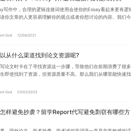
say写作中，合理的逻辑连接词使用会使你的Essay看起来更有逻
读你文章的人更容易理解你的观点或者你想讨论的内容。我们今
哪些逻辑连词/短语或者di…
ent God
12/06/2021
以从什么渠道找到论文资源呢?
写论文时卡在了寻找资源这一步骤，导致他们在前期浪费了很多
生即使找到了资源，但资源质量不高。那么我们从哪里能快速找
呢？以下是几种论文资源途径。 1….
ent God
03/02/2023
怎样避免抄袭？留学Report代写避免剽窃有哪些方
界，国外论文，学术抄袭，学术诚信等词语一直是非常敏感的话