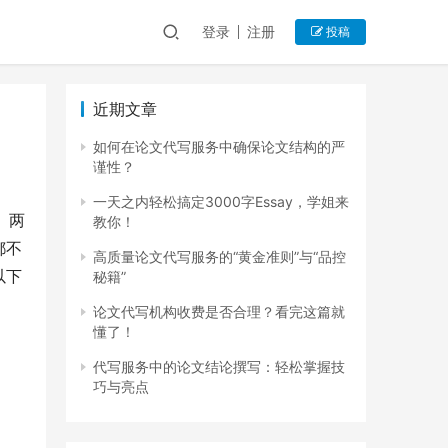
登录
注册
投稿
近期文章
如何在论文代写服务中确保论文结构的严
谨性？
一天之内轻松搞定3000字Essay，学姐来
。两
教你！
都不
高质量论文代写服务的“黄金准则”与“品控
以下
秘籍”
论文代写机构收费是否合理？看完这篇就
懂了！
代写服务中的论文结论撰写：轻松掌握技
巧与亮点