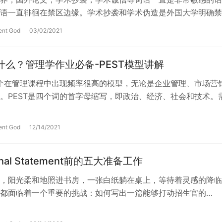
语一直徘徊在禁区边缘。学术抄袭和学术伪造是外国大学明确禁
刚出国学习的中国学生必须注意不踏过外国…
ent God
03/02/2021
是什么？管理学作业必备-PEST模型讲解
一个在管理课程中出现频率很高的模型，无论是企业管理、市场营
。PEST是四个词的首字母缩写，即政治、经济、社会和技术。
ctors that…
ent God
12/14/2021
onal Statement前的五大准备工作
，阳光柔和地照进书房，一张白纸躺在桌上，等待着灵感的降临
都面临着一个重要的挑战：如何写出一篇能够打动招生官的
l Statement（个人陈述）？…