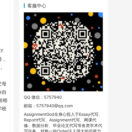
客服中心
Y
情，
步。
父母
你自
QQ 微信：5757940
校相
邮箱：
5757940@qq.com
学校
AssignmentGod全身心投入于Essay代写、
Report代写、Assignment代写、网课代
修、数据分析、毕业论文代写等各类学术代
写任务。对每一份Order注入强大的后援力