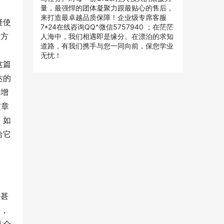
量，最强悍的团体凝聚力跟最贴心的售后，
来打造最卓越品质保障！企业级专席客服
疑使
7*24在线咨询QQ^微信5757940 ；在茫茫
的方
人海中，我们相遇即是缘分。在漂泊的求知
道路，有我们携手与您一同向前，保您学业
无忧！
这篇
达的
会增
文章
，如
给它
调甚
去，