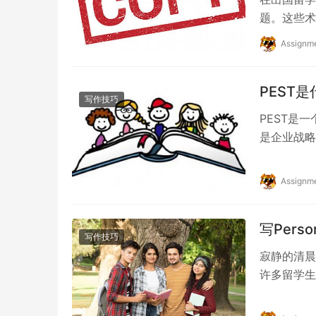
题。这些术
止。因此，
Assignm
PEST
写作技巧
PEST是
是企业战略
作业代写！ fa
Assignm
写Pers
写作技巧
寂静的清晨
许多留学生
Persona