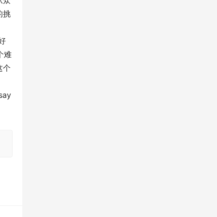
从众
的挑
好
个难
这个
ay