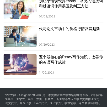
别让小错误毁掉Essay：常见的连接词
和过渡词使用误区及纠正方法
07/03/2023
代写论文市场中的价格行情及其趋势
07/29/2023
五个最核心的Essay写作知识，改善你
的英语写作成绩
11/09/2021
作业大神（AssignmentGod）是一家提供留学生学术辅导服务机构，我们常年
为美国、加拿大、英国、澳洲、新西兰、新加坡等华人留学生提供
作业代写
、
论文代写、网课代修、Exam代写、Quiz代写、学术辅导、论文精修等服务。