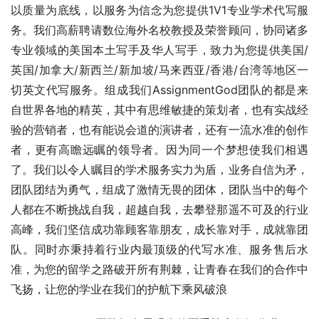
以质量为底线，以服务为信念为您提供1V1专业学术代写服
务。我们高薪聘请数位海外名校教授及荣誉顾问，协同诸多
专业领域的美国本土写手及华人写手，致力为您提供美国/
英国/加拿大/新西兰/新加坡/马来西亚/香港/台湾等地区一
切英文代写服务。组成我们AssignmentGod团队的都是来
自世界各地的精英，其中有思维敏捷的策划者，也有实战经
验的营销者，也有能说会道的演讲者，还有一流水准的创作
者，更有高瞻远瞩的领导者。因为同一个梦想使我们相遇
了。我们以令人瞩目的学术服务实力为盾，业务自信为矛，
团队团结为勇气，组成了激情无畏的团体，团队当中的每个
人都在不断挑战自我，超越自我，去攀登那遥不可及的行业
高峰，我们坚信成功靠顾客靠朋友，成长靠对手，成就靠团
队。同时亦秉持着行业内最顶级的代写水准、服务售后水
准，为您的留学之路破开所有荆棘，让青春在我们的合作中
飞扬，让您的学业在我们的护航下乘风破浪