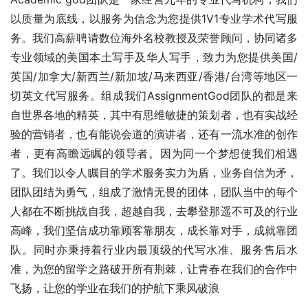
以质量为底线，以服务为信念为您提供1V1专业学术代写服
务。我们高薪聘请数位海外名校教授及荣誉顾问，协同诸多
专业领域的美国本土写手及华人写手，致力为您提供美国/
英国/加拿大/新西兰/新加坡/马来西亚/香港/台湾等地区一
切英文代写服务。组成我们AssignmentGod团队的都是来
自世界各地的精英，其中有思维敏捷的策划者，也有实战经
验的营销者，也有能说会道的演讲者，还有一流水准的创作
者，更有高瞻远瞩的领导者。因为同一个梦想使我们相遇
了。我们以令人瞩目的学术服务实力为盾，业务自信为矛，
团队团结为勇气，组成了激情无畏的团体，团队当中的每个
人都在不断挑战自我，超越自我，去攀登那遥不可及的行业
高峰，我们坚信成功靠顾客靠朋友，成长靠对手，成就靠团
队。同时亦秉持着行业内最顶级的代写水准、服务售后水
准，为您的留学之路破开所有荆棘，让青春在我们的合作中
飞扬，让您的学业在我们的护航下乘风破浪