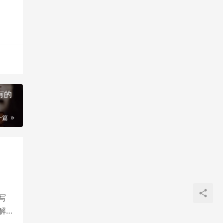
有的
一篇
写
解