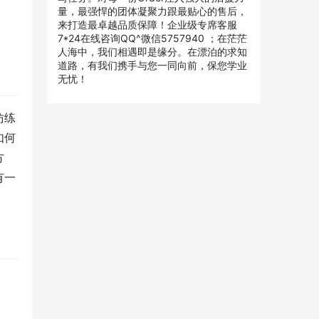
量，最强悍的团体凝聚力跟最贴心的售后，
来打造最卓越品质保障！企业级专席客服
7*24在线咨询QQ^微信5757940 ；在茫茫
人海中，我们相遇即是缘分。在漂泊的求知
道路，有我们携手与您一同向前，保您学业
无忧！
仿练
如何
方
有一