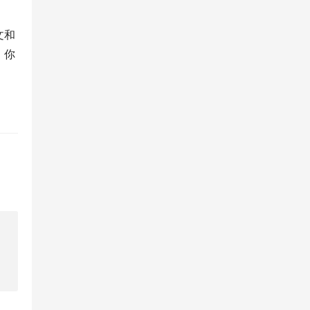
文和
，你