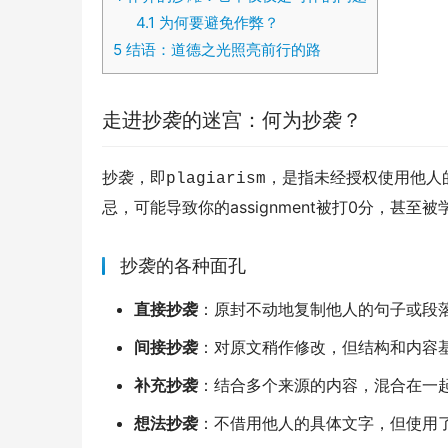
4.1
为何要避免作弊？
5
结语：道德之光照亮前行的路
走进抄袭的迷宫：何为抄袭？
抄袭，即
，是指未经授权使用他人
plagiarism
忌，可能导致你的assignment被打0分，甚至
抄袭的各种面孔
直接抄袭
：原封不动地复制他人的句子或段
间接抄袭
：对原文稍作修改，但结构和内容
补充抄袭
：结合多个来源的内容，混合在一起
想法抄袭
：不借用他人的具体文字，但使用