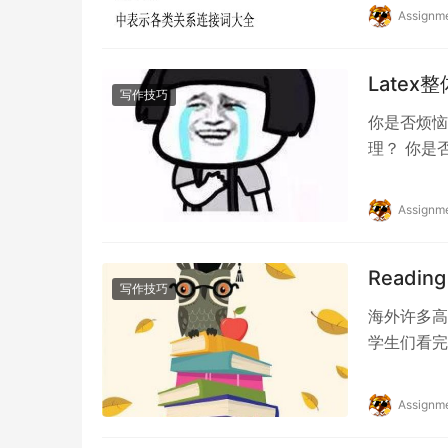
Assignm
Late
写作技巧
你是否烦恼
理？ 你是
排版系统，
Assignm
Readi
写作技巧
海外许多高
学生们看完
而作的阅读
Assignm