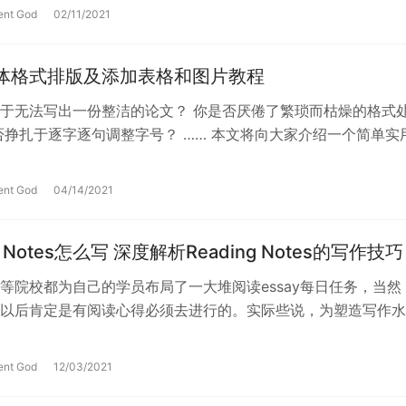
ent God
02/11/2021
x整体格式排版及添加表格和图片教程
于无法写出一份整洁的论文？ 你是否厌倦了繁琐而枯燥的格式
否挣扎于逐字逐句调整字号？ …… 本文将向大家介绍一个简单实
那就是——latex论文排版…
ent God
04/14/2021
ng Notes怎么写 深度解析Reading Notes的写作技巧
等院校都为自己的学员布局了一大堆阅读essay每日任务，当然
以后肯定是有阅读心得必须去进行的。实际些说，为塑造写作水
心得包括三个一部分：引用文献一…
ent God
12/03/2021