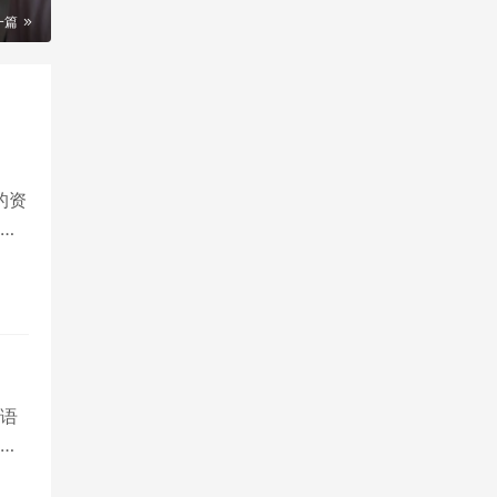
一篇
的资
面
语
简