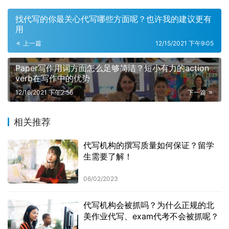
找代写的你最关心代写哪些方面呢？也许我的建议更有
用
上一篇
12/15/2021 下午9:05
Paper写作用词方面怎么足够简洁？短小有力的action
verb在写作中的优势
12/16/2021 下午2:56
下一篇
相关推荐
代写机构的撰写质量如何保证？留学
生需要了解！
06/02/2023
代写机构会被抓吗？为什么正规的北
美作业代写、exam代考不会被抓呢？