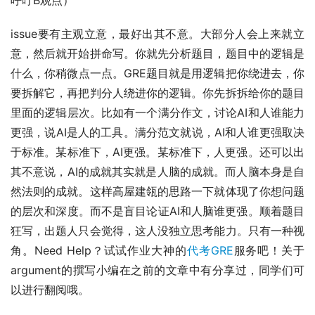
呼吁B观点）
issue要有主观立意，最好出其不意。大部分人会上来就立
意，然后就开始拼命写。你就先分析题目，题目中的逻辑是
什么，你稍微点一点。GRE题目就是用逻辑把你绕进去，你
要拆解它，再把判分人绕进你的逻辑。你先拆拆给你的题目
里面的逻辑层次。比如有一个满分作文，讨论AI和人谁能力
更强，说AI是人的工具。满分范文就说，AI和人谁更强取决
于标准。某标准下，AI更强。某标准下，人更强。还可以出
其不意说，AI的成就其实就是人脑的成就。而人脑本身是自
然法则的成就。这样高屋建瓴的思路一下就体现了你想问题
的层次和深度。而不是盲目论证AI和人脑谁更强。顺着题目
狂写，出题人只会觉得，这人没独立思考能力。只有一种视
角。Need Help？试试作业大神的
代考GRE
服务吧！关于
argument的撰写小编在之前的文章中有分享过，同学们可
以进行翻阅哦。